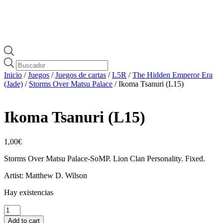
Búsqueda
de
Inicio
/
Juegos
/
Juegos de cartas
/
L5R
/
The Hidden Emperor Era
productos
(Jade)
/
Storms Over Matsu Palace
/ Ikoma Tsanuri (L15)
Ikoma Tsanuri (L15)
1,00
€
Storms Over Matsu Palace-SoMP. Lion Clan Personality. Fixed.
Artist: Matthew D. Wilson
Hay existencias
Ikoma
Tsanuri
Add to cart