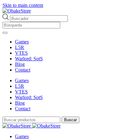
Skip to main content
Búsqueda
de
productos
Games
L5R
VTES
Warlord: SotS
Blog
Contact
Games
L5R
VTES
Warlord: SotS
Blog
Contact
Buscar
Buscar
por:
Games