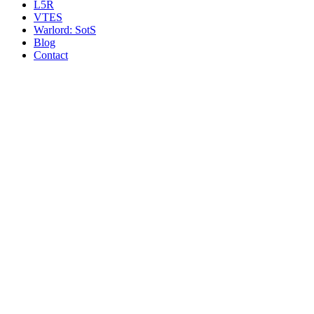
L5R
VTES
Warlord: SotS
Blog
Contact