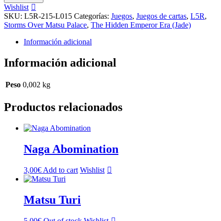
(L15)
Wishlist
cantidad
SKU:
L5R-215-L015
Categorías:
Juegos
,
Juegos de cartas
,
L5R
,
Storms Over Matsu Palace
,
The Hidden Emperor Era (Jade)
Información adicional
Información adicional
Peso
0,002 kg
Productos relacionados
Naga Abomination
3,00
€
Add to cart
Wishlist
Matsu Turi
5,00
€
Out of stock
Wishlist