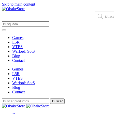
Skip to main content
Búsqueda
de
productos
Games
L5R
VTES
Warlord: SotS
Blog
Contact
Games
L5R
VTES
Warlord: SotS
Blog
Contact
Buscar
Buscar
por: