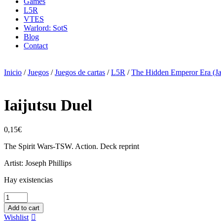
Games
L5R
VTES
Warlord: SotS
Blog
Contact
Inicio
/
Juegos
/
Juegos de cartas
/
L5R
/
The Hidden Emperor Era (Ja
Iaijutsu Duel
0,15
€
The Spirit Wars-TSW. Action. Deck reprint
Artist: Joseph Phillips
Hay existencias
Iaijutsu
Duel
Add to cart
cantidad
Wishlist