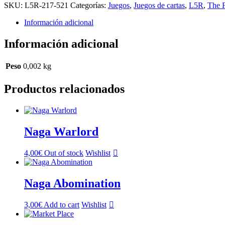
SKU:
L5R-217-521
Categorías:
Juegos
,
Juegos de cartas
,
L5R
,
The F
Información adicional
Información adicional
Peso
0,002 kg
Productos relacionados
Naga Warlord
4,00
€
Out of stock
Wishlist
Naga Abomination
3,00
€
Add to cart
Wishlist