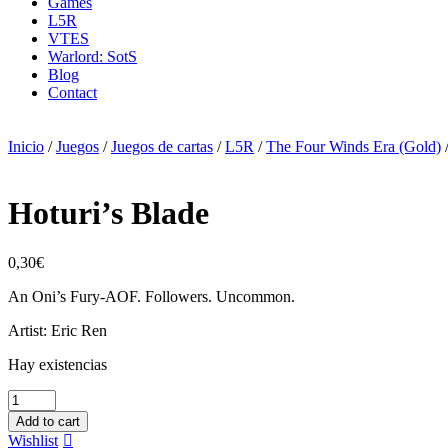
Games
L5R
VTES
Warlord: SotS
Blog
Contact
Inicio
/
Juegos
/
Juegos de cartas
/
L5R
/
The Four Winds Era (Gold)
Hoturi’s Blade
0,30
€
An Oni’s Fury-AOF. Followers. Uncommon.
Artist: Eric Ren
Hay existencias
Hoturi's
Blade
Add to cart
cantidad
Wishlist