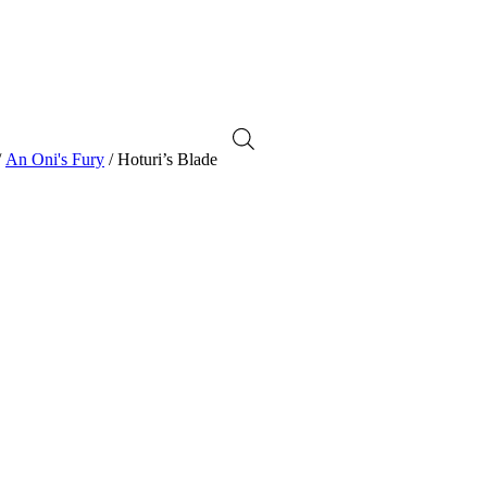
/
An Oni's Fury
/ Hoturi’s Blade