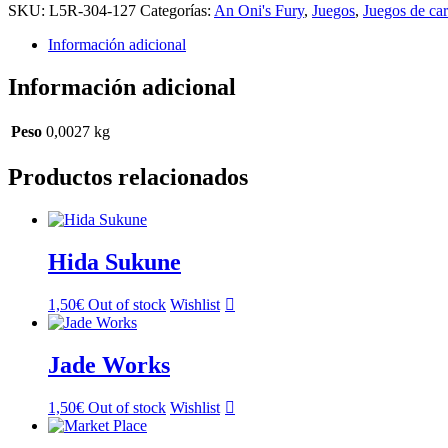
SKU:
L5R-304-127
Categorías:
An Oni's Fury
,
Juegos
,
Juegos de car
Información adicional
Información adicional
Peso
0,0027 kg
Productos relacionados
Hida Sukune
1,50
€
Out of stock
Wishlist
Jade Works
1,50
€
Out of stock
Wishlist