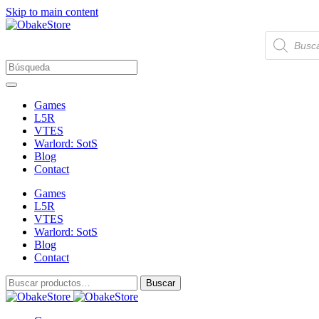
Skip to main content
Búsqueda
de
productos
Games
L5R
VTES
Warlord: SotS
Blog
Contact
Games
L5R
VTES
Warlord: SotS
Blog
Contact
Buscar
Buscar
por: