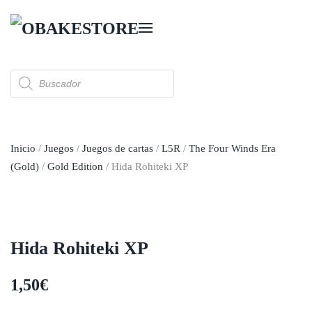
Skip to main content
Búsqueda
de
productos
Inicio
/
Juegos
/
Juegos de cartas
/
L5R
/
The Four Winds Era
(Gold)
/
Gold Edition
/ Hida Rohiteki XP
Hida Rohiteki XP
1,50
€