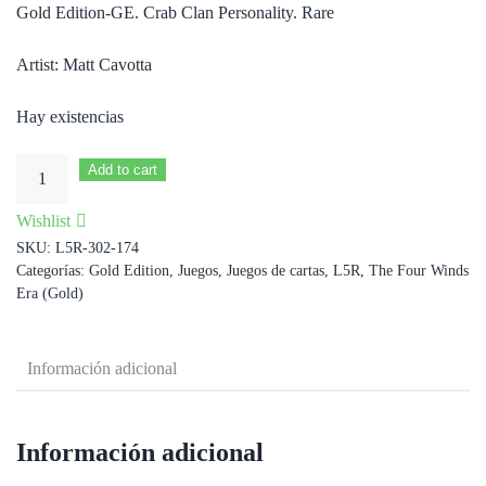
Gold Edition-GE. Crab Clan Personality. Rare
Artist: Matt Cavotta
Hay existencias
Hida
Add to cart
Rohiteki
Wishlist
XP
SKU:
L5R-302-174
cantidad
Categorías:
Gold Edition
,
Juegos
,
Juegos de cartas
,
L5R
,
The Four Winds
Era (Gold)
Información adicional
Información adicional