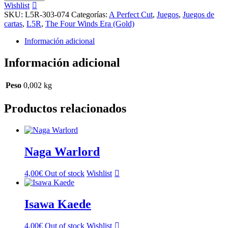
cantidad
Wishlist
SKU:
L5R-303-074
Categorías:
A Perfect Cut
,
Juegos
,
Juegos de
cartas
,
L5R
,
The Four Winds Era (Gold)
Información adicional
Información adicional
Peso
0,002 kg
Productos relacionados
Naga Warlord
4,00
€
Out of stock
Wishlist
Isawa Kaede
4,00
€
Out of stock
Wishlist