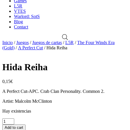
Games
L5R
VTES
Warlord: SotS
Blog
Contact
Inicio
/
Juegos
/
Juegos de cartas
/
L5R
/
The Four Winds Era
(Gold)
/
A Perfect Cut
/ Hida Reiha
Hida Reiha
0,15
€
A Perfect Cut-APC. Crab Clan Personality. Common 2.
Artist: Malcolm McClinton
Hay existencias
Hida
Reiha
Add to cart