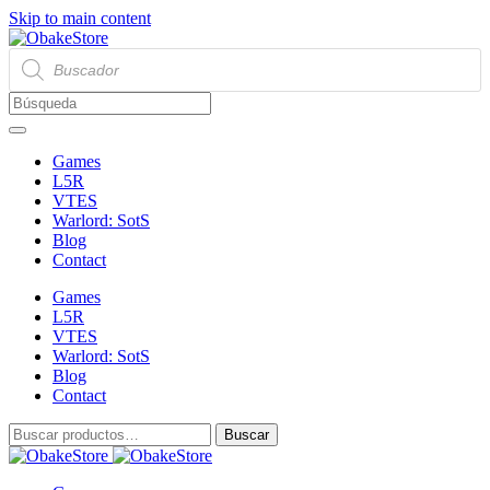
Skip to main content
Búsqueda
de
productos
Games
L5R
VTES
Warlord: SotS
Blog
Contact
Games
L5R
VTES
Warlord: SotS
Blog
Contact
Buscar
Buscar
por: