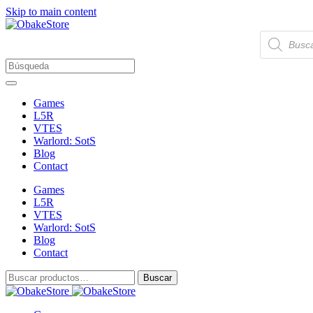
Skip to main content
Búsqueda
de
productos
Games
L5R
VTES
Warlord: SotS
Blog
Contact
Games
L5R
VTES
Warlord: SotS
Blog
Contact
Buscar
Buscar
por: