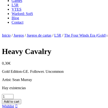
Games
L5R
VTES
Warlord: SotS
Blog
Contact
Inicio
/
Juegos
/
Juegos de cartas
/
L5R
/
The Four Winds Era (Gold)
Heavy Cavalry
0,30
€
Gold Edition-GE. Follower. Uncommon
Artist: Sean Murray
Hay existencias
Heavy
Cavalry
Add to cart
cantidad
Wishlist