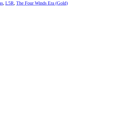
as
,
L5R
,
The Four Winds Era (Gold)