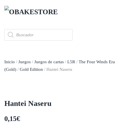
Skip to main content
Búsqueda
de
productos
Inicio
/
Juegos
/
Juegos de cartas
/
L5R
/
The Four Winds Era
(Gold)
/
Gold Edition
/ Hantei Naseru
Hantei Naseru
0,15
€