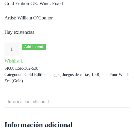
Gold Edition-GE. Wind. Fixed
Artist: William O’Connor
Hay existencias
Hantei
Add to cart
Naseru
Wishlist
cantidad
SKU:
L5R-302-538
Categorías:
Gold Edition
,
Juegos
,
Juegos de cartas
,
L5R
,
The Four Winds
Era (Gold)
Información adicional
Información adicional