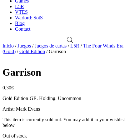
Games
L5R
VTES
Warlord: SotS
Blog
Contact
Inicio
/
Juegos
/
Juegos de cartas
/
L5R
/
The Four Winds Era
(Gold)
/
Gold Edition
/ Garrison
Garrison
0,30
€
Gold Edition-GE. Holding. Uncommon
Artist: Mark Evans
This item is currently sold out. You may add it to your wishlist
below.
Out of stock