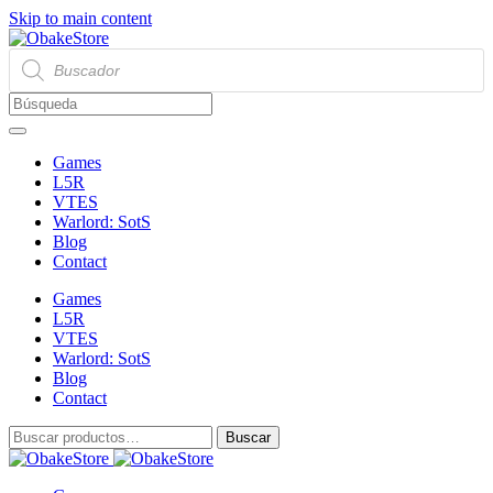
Skip to main content
Búsqueda
de
productos
Games
L5R
VTES
Warlord: SotS
Blog
Contact
Games
L5R
VTES
Warlord: SotS
Blog
Contact
Buscar
Buscar
por: