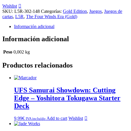
Wishlist
SKU:
L5R-302-148
Categorías:
Gold Edition
,
Juegos
,
Juegos de
cartas
,
L5R
,
The Four Winds Era (Gold)
Información adicional
Información adicional
Peso
0,002 kg
Productos relacionados
UFS Samurai Showdown: Cutting
Edge – Yoshitora Tokugawa Starter
Deck
9,99
€
Add to cart
Wishlist
IVA incluído