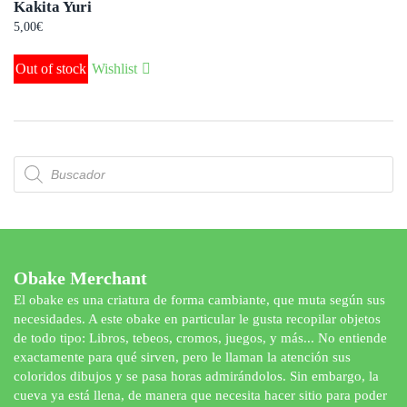
Kakita Yuri
5,00
€
Out of stock
Wishlist
Búsqueda
de
productos
Obake Merchant
El obake es una criatura de forma cambiante, que muta según sus
necesidades. A este obake en particular le gusta recopilar objetos
de todo tipo: Libros, tebeos, cromos, juegos, y más... No entiende
exactamente para qué sirven, pero le llaman la atención sus
coloridos dibujos y se pasa horas admirándolos. Sin embargo, la
cueva ya está llena, de manera que necesita hacer sitio para poder