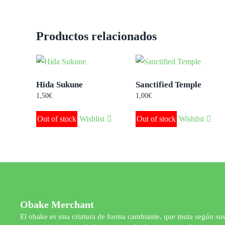
Productos relacionados
Hida Sukune
Sanctified Temple
1,50
€
1,00
€
Out of stock
Wishlist
Out of stock
Wishlist
Obake Merchant
El obake es una criatura de forma cambiante, que muta según su