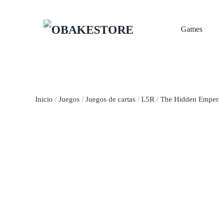
Skip to main content
Games
Inicio
/
Juegos
/
Juegos de cartas
/
L5R
/
The Hidden Empero