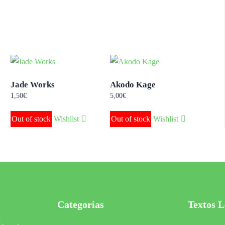
Jade Works
Akodo Kage
1,50
€
5,00
€
Out of stock
Wishlist
Out of stock
Wishlist
Categorias
Textos L
s