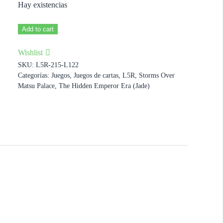
Hay existencias
Fog
Add to cart
(L22)
Wishlist
cantidad
SKU:
L5R-215-L122
Categorías:
Juegos
,
Juegos de cartas
,
L5R
,
Storms Over
Matsu Palace
,
The Hidden Emperor Era (Jade)