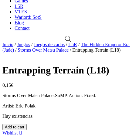
Games
L5R
VTES
Warlord: SotS
Blog
Contact
Inicio
/
Juegos
/
Juegos de cartas
/
L5R
/
The Hidden Emperor Era
(Jade)
/
Storms Over Matsu Palace
/ Entrapping Terrain (L18)
Entrapping Terrain (L18)
0,15
€
Storms Over Matsu Palace-SoMP. Action. Fixed.
Artist: Eric Polak
Hay existencias
Entrapping
Add to cart
Terrain
Wishlist