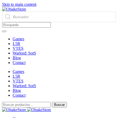
Skip to main content
Búsqueda
de
productos
Games
L5R
VTES
Warlord: SotS
Blog
Contact
Games
L5R
VTES
Warlord: SotS
Blog
Contact
Buscar
Buscar
por: