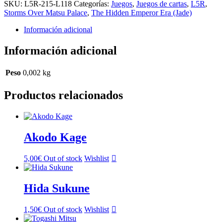
(L18)
SKU:
L5R-215-L118
Categorías:
Juegos
,
Juegos de cartas
,
L5R
,
cantidad
Storms Over Matsu Palace
,
The Hidden Emperor Era (Jade)
Información adicional
Información adicional
Peso
0,002 kg
Productos relacionados
Akodo Kage
5,00
€
Out of stock
Wishlist
Hida Sukune
1,50
€
Out of stock
Wishlist