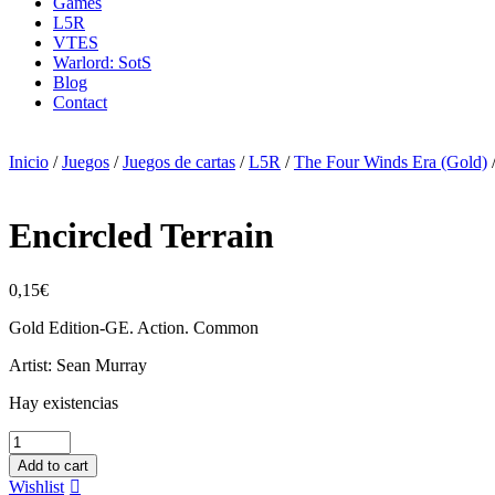
Games
L5R
VTES
Warlord: SotS
Blog
Contact
Inicio
/
Juegos
/
Juegos de cartas
/
L5R
/
The Four Winds Era (Gold)
Encircled Terrain
0,15
€
Gold Edition-GE. Action. Common
Artist: Sean Murray
Hay existencias
Encircled
Terrain
Add to cart
cantidad
Wishlist