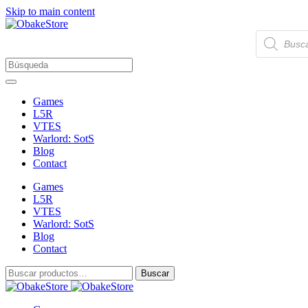
Skip to main content
Búsqueda
de
productos
Games
L5R
VTES
Warlord: SotS
Blog
Contact
Games
L5R
VTES
Warlord: SotS
Blog
Contact
Buscar
Buscar
por: