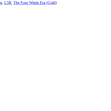
as
,
L5R
,
The Four Winds Era (Gold)