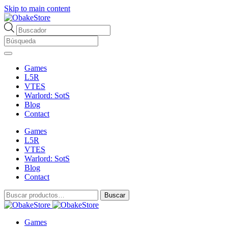
Skip to main content
Búsqueda
de
productos
Games
L5R
VTES
Warlord: SotS
Blog
Contact
Games
L5R
VTES
Warlord: SotS
Blog
Contact
Buscar
Buscar
por:
Games