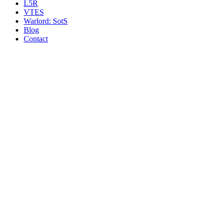
L5R
VTES
Warlord: SotS
Blog
Contact