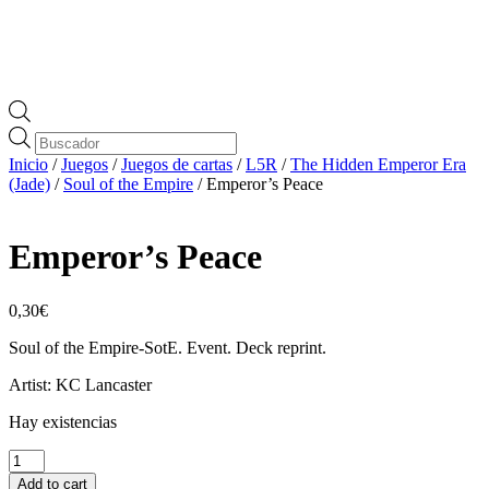
Búsqueda
de
Inicio
/
Juegos
/
Juegos de cartas
/
L5R
/
The Hidden Emperor Era
productos
(Jade)
/
Soul of the Empire
/ Emperor’s Peace
Emperor’s Peace
0,30
€
Soul of the Empire-SotE. Event. Deck reprint.
Artist: KC Lancaster
Hay existencias
Emperor's
Peace
Add to cart