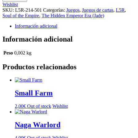
cantidad
Wishlist
SKU:
L5R-214-501
Categorías:
Juegos
,
Juegos de cartas
,
L5R
,
Soul of the Empire
,
The Hidden Emperor Era (Jade)
Información adicional
Información adicional
Peso
0,002 kg
Productos relacionados
Small Farm
2,00
€
Out of stock
Wishlist
Naga Warlord
4,00
€
Out of stock
Wishlist