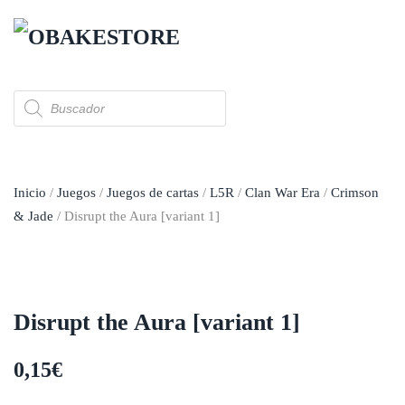
Skip to main content
Búsqueda
de
productos
Inicio
/
Juegos
/
Juegos de cartas
/
L5R
/
Clan War Era
/
Crimson
& Jade
/ Disrupt the Aura [variant 1]
Disrupt the Aura [variant 1]
0,15
€