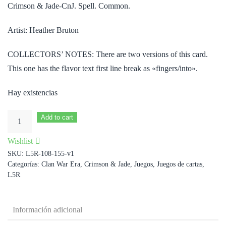
Crimson & Jade-CnJ. Spell. Common.
Artist: Heather Bruton
COLLECTORS’ NOTES: There are two versions of this card.
This one has the flavor text first line break as «fingers/into».
Hay existencias
Disrupt
Add to cart
the
Wishlist
Aura
SKU:
L5R-108-155-v1
[variant
Categorías:
Clan War Era
,
Crimson & Jade
,
Juegos
,
Juegos de cartas
,
1]
L5R
cantidad
Información adicional