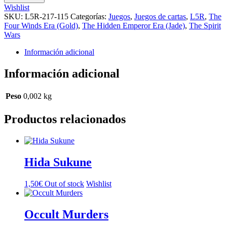
cantidad
Wishlist
SKU:
L5R-217-115
Categorías:
Juegos
,
Juegos de cartas
,
L5R
,
The
Four Winds Era (Gold)
,
The Hidden Emperor Era (Jade)
,
The Spirit
Wars
Información adicional
Información adicional
Peso
0,002 kg
Productos relacionados
Hida Sukune
1,50
€
Out of stock
Wishlist
Occult Murders