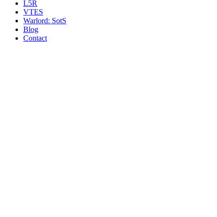
L5R
VTES
Warlord: SotS
Blog
Contact