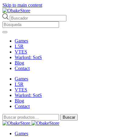
Skip to main content
Búsqueda
de
productos
Games
L5R
VTES
Warlord: SotS
Blog
Contact
Games
L5R
VTES
Warlord: SotS
Blog
Contact
Buscar
Buscar
por:
Games