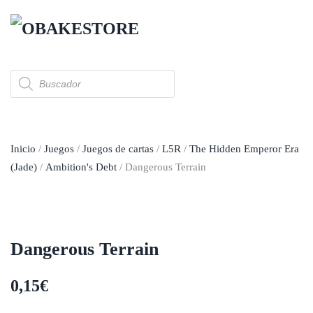
Skip to main content
Búsqueda
de
productos
Inicio
/
Juegos
/
Juegos de cartas
/
L5R
/
The Hidden Emperor Era
(Jade)
/
Ambition's Debt
/ Dangerous Terrain
Dangerous Terrain
0,15
€