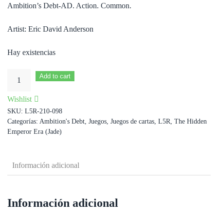
Ambition’s Debt-AD. Action. Common.
Artist: Eric David Anderson
Hay existencias
Dangerous
Add to cart
Terrain
Wishlist
cantidad
SKU:
L5R-210-098
Categorías:
Ambition's Debt
,
Juegos
,
Juegos de cartas
,
L5R
,
The Hidden
Emperor Era (Jade)
Información adicional
Información adicional