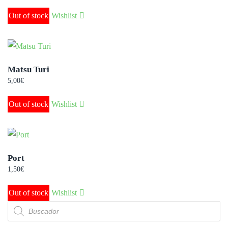
Out of stock
Wishlist
Matsu Turi
5,00
€
Out of stock
Wishlist
Port
1,50
€
Out of stock
Wishlist
Búsqueda
de
productos