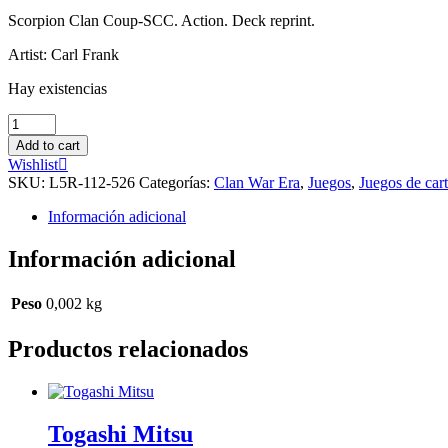
Scorpion Clan Coup-SCC. Action. Deck reprint.
Artist: Carl Frank
Hay existencias
Charge
cantidad
Add to cart
Wishlist
SKU:
L5R-112-526
Categorías:
Clan War Era
,
Juegos
,
Juegos de car
Información adicional
Información adicional
Peso
0,002 kg
Productos relacionados
Togashi Mitsu