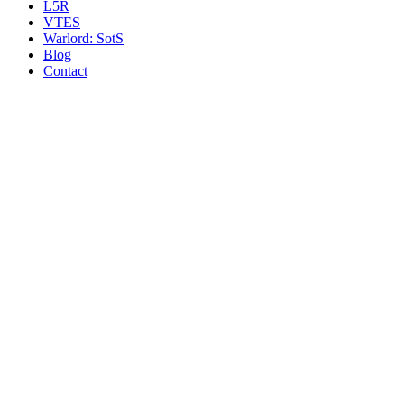
L5R
VTES
Warlord: SotS
Blog
Contact