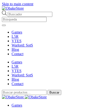
Skip to main content
Búsqueda
de
productos
Games
L5R
VTES
Warlord: SotS
Blog
Contact
Games
L5R
VTES
Warlord: SotS
Blog
Contact
Buscar
Buscar
por:
Games