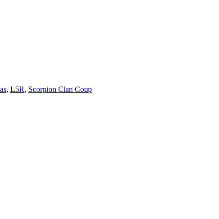
tas
,
L5R
,
Scorpion Clan Coup