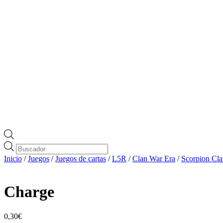
Búsqueda
de
Inicio
/
Juegos
/
Juegos de cartas
/
L5R
/
Clan War Era
/
Scorpion Cl
productos
Charge
0,30
€