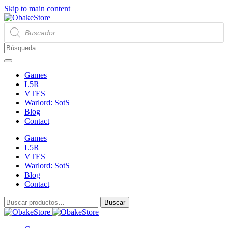
Skip to main content
Búsqueda
de
productos
Games
L5R
VTES
Warlord: SotS
Blog
Contact
Games
L5R
VTES
Warlord: SotS
Blog
Contact
Buscar
Buscar
por: