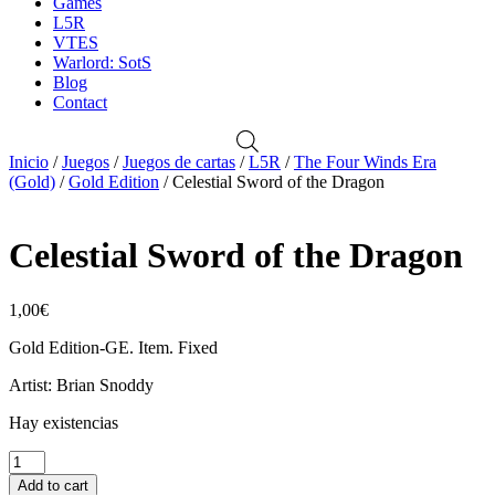
Games
L5R
VTES
Warlord: SotS
Blog
Contact
Inicio
/
Juegos
/
Juegos de cartas
/
L5R
/
The Four Winds Era
(Gold)
/
Gold Edition
/ Celestial Sword of the Dragon
Celestial Sword of the Dragon
1,00
€
Gold Edition-GE. Item. Fixed
Artist: Brian Snoddy
Hay existencias
Celestial
Sword
Add to cart