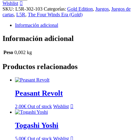
of
Wishlist
the
SKU:
L5R-302-103
Categorías:
Gold Edition
,
Juegos
,
Juegos de
Dragon
cartas
,
L5R
,
The Four Winds Era (Gold)
cantidad
Información adicional
Información adicional
Peso
0,002 kg
Productos relacionados
Peasant Revolt
2,00
€
Out of stock
Wishlist
Togashi Yoshi
5,00
€
Out of stock
Wishlist