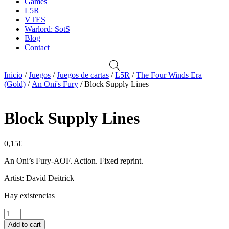
Games
L5R
VTES
Warlord: SotS
Blog
Contact
Inicio
/
Juegos
/
Juegos de cartas
/
L5R
/
The Four Winds Era
(Gold)
/
An Oni's Fury
/ Block Supply Lines
Block Supply Lines
0,15
€
An Oni’s Fury-AOF. Action. Fixed reprint.
Artist: David Deitrick
Hay existencias
Block
Supply
Add to cart