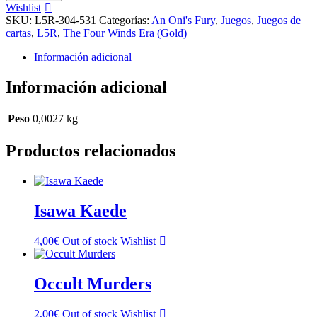
Lines
Wishlist
cantidad
SKU:
L5R-304-531
Categorías:
An Oni's Fury
,
Juegos
,
Juegos de
cartas
,
L5R
,
The Four Winds Era (Gold)
Información adicional
Información adicional
Peso
0,0027 kg
Productos relacionados
Isawa Kaede
4,00
€
Out of stock
Wishlist
Occult Murders
2,00
€
Out of stock
Wishlist