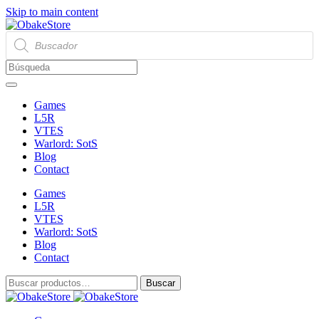
Skip to main content
Búsqueda
de
productos
Games
L5R
VTES
Warlord: SotS
Blog
Contact
Games
L5R
VTES
Warlord: SotS
Blog
Contact
Buscar
Buscar
por: