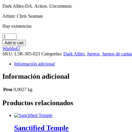
Dark Allies-DA. Action. Uncommon.
Artists: Chris Seaman
Hay existencias
Blackened
Honor
Add to cart
cantidad
Wishlist
SKU:
L5R-305-023
Categorías:
Dark Allies
,
Juegos
,
Juegos de cartas
Información adicional
Información adicional
Peso
0,0027 kg
Productos relacionados
Sanctified Temple