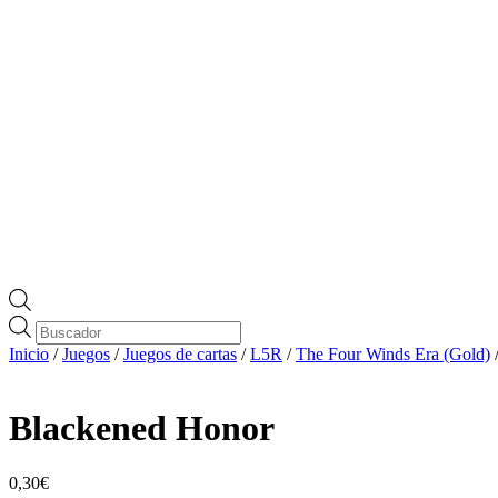
Búsqueda
de
Inicio
/
Juegos
/
Juegos de cartas
/
L5R
/
The Four Winds Era (Gold)
productos
Blackened Honor
0,30
€