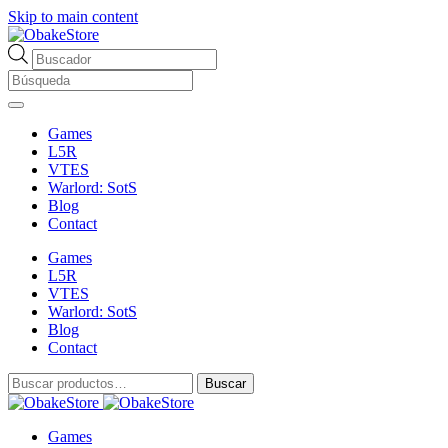
Skip to main content
Búsqueda
de
productos
Games
L5R
VTES
Warlord: SotS
Blog
Contact
Games
L5R
VTES
Warlord: SotS
Blog
Contact
Buscar
Buscar
por:
Games