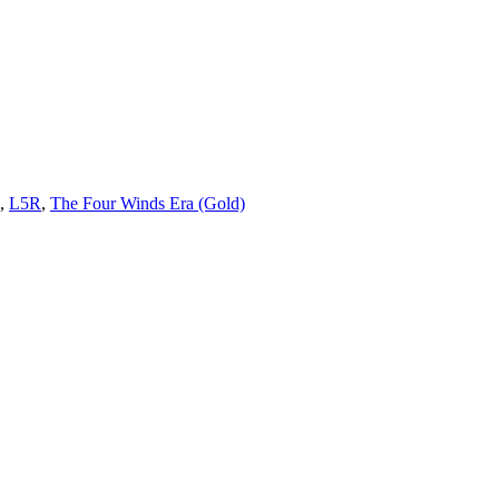
,
L5R
,
The Four Winds Era (Gold)