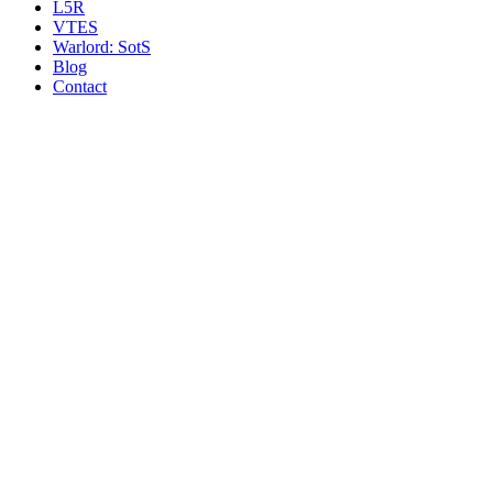
L5R
VTES
Warlord: SotS
Blog
Contact