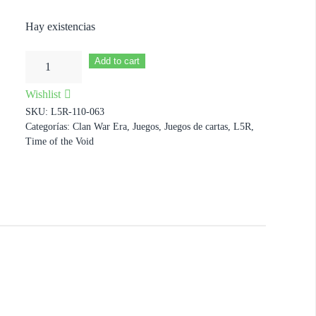
Hay existencias
Bayushi
Add to cart
Kachiko
Wishlist
XP2
SKU:
L5R-110-063
cantidad
Categorías:
Clan War Era
,
Juegos
,
Juegos de cartas
,
L5R
,
Time of the Void