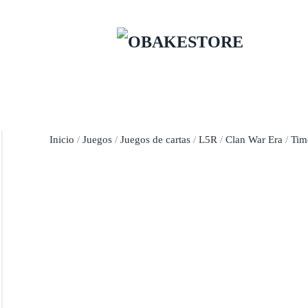
Skip to main content
Inicio
/
Juegos
/
Juegos de cartas
/
L5R
/
Clan War Era
/
Tim