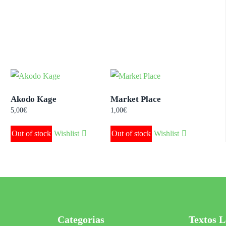
Akodo Kage
Market Place
5,00
€
1,00
€
Out of stock
Wishlist
Out of stock
Wishlist
Categorias
Textos L