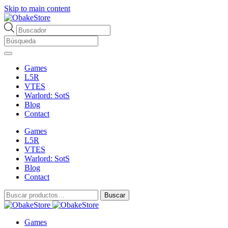
Skip to main content
Búsqueda
de
productos
Games
L5R
VTES
Warlord: SotS
Blog
Contact
Games
L5R
VTES
Warlord: SotS
Blog
Contact
Buscar
Buscar
por:
Games