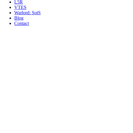
L5R
VTES
Warlord: SotS
Blog
Contact