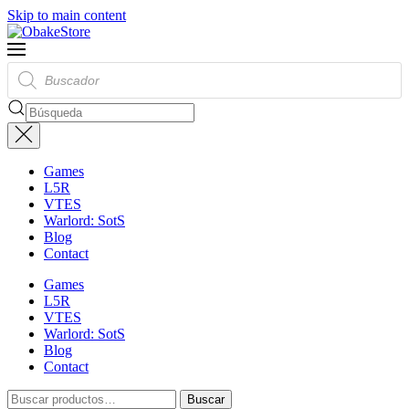
Skip to main content
Búsqueda
de
productos
Games
L5R
VTES
Warlord: SotS
Blog
Contact
Games
L5R
VTES
Warlord: SotS
Blog
Contact
Buscar
Buscar