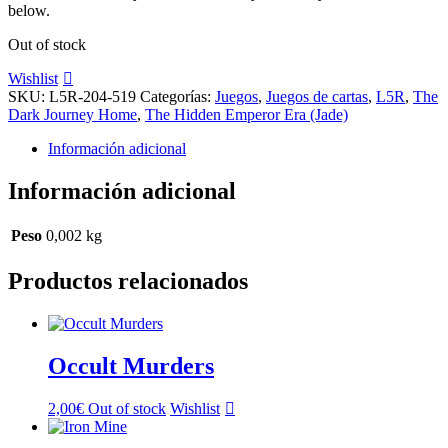
below.
Out of stock
Wishlist
SKU:
L5R-204-519
Categorías:
Juegos
,
Juegos de cartas
,
L5R
,
The
Dark Journey Home
,
The Hidden Emperor Era (Jade)
Información adicional
Información adicional
Peso
0,002 kg
Productos relacionados
Occult Murders
2,00
€
Out of stock
Wishlist