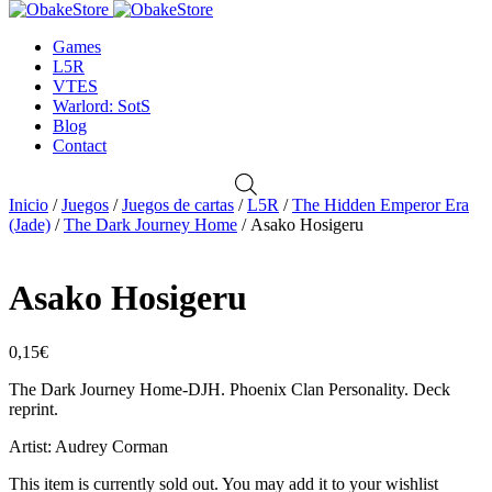
por:
Games
L5R
VTES
Warlord: SotS
Blog
Contact
Inicio
/
Juegos
/
Juegos de cartas
/
L5R
/
The Hidden Emperor Era
(Jade)
/
The Dark Journey Home
/ Asako Hosigeru
Asako Hosigeru
0,15
€
The Dark Journey Home-DJH. Phoenix Clan Personality. Deck
reprint.
Artist: Audrey Corman
This item is currently sold out. You may add it to your wishlist