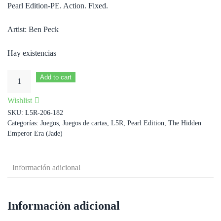
Pearl Edition-PE. Action. Fixed.
Artist: Ben Peck
Hay existencias
Another
Add to cart
Time
Wishlist
cantidad
SKU:
L5R-206-182
Categorías:
Juegos
,
Juegos de cartas
,
L5R
,
Pearl Edition
,
The Hidden
Emperor Era (Jade)
Información adicional
Información adicional