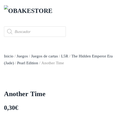
Skip to main content
Búsqueda
de
productos
Inicio
/
Juegos
/
Juegos de cartas
/
L5R
/
The Hidden Emperor Era
(Jade)
/
Pearl Edition
/ Another Time
Another Time
0,30
€