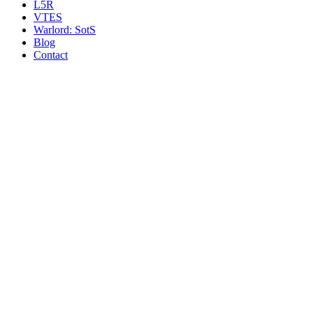
L5R
VTES
Warlord: SotS
Blog
Contact