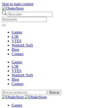
Skip to main content
Búsqueda
de
productos
Games
L5R
VTES
Warlord: SotS
Blog
Contact
Games
L5R
VTES
Warlord: SotS
Blog
Contact
Buscar
Buscar
por:
Games