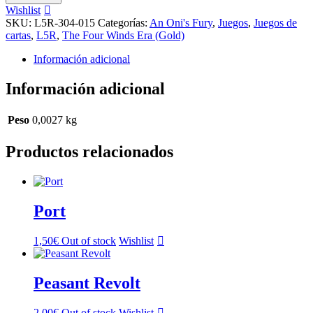
cantidad
Wishlist
SKU:
L5R-304-015
Categorías:
An Oni's Fury
,
Juegos
,
Juegos de
cartas
,
L5R
,
The Four Winds Era (Gold)
Información adicional
Información adicional
Peso
0,0027 kg
Productos relacionados
Port
1,50
€
Out of stock
Wishlist
Peasant Revolt
2,00
€
Out of stock
Wishlist