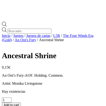
Búsqueda
de
Inicio
/
Juegos
/
Juegos de cartas
/
L5R
/
The Four Winds Era
productos
(Gold)
/
An Oni's Fury
/ Ancestral Shrine
Ancestral Shrine
0,15
€
An Oni’s Fury-AOF. Holding. Common.
Artist: Monika Livingstone
Hay existencias
Ancestral
Shrine
Add to cart