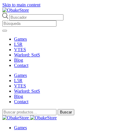
Skip to main content
Búsqueda
de
productos
Games
L5R
VTES
Warlord: SotS
Blog
Contact
Games
L5R
VTES
Warlord: SotS
Blog
Contact
Buscar
Buscar
por:
Games