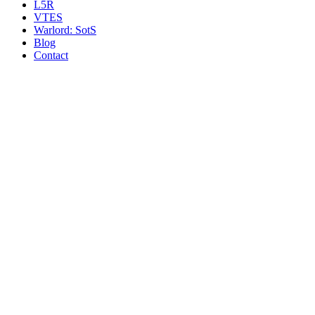
L5R
VTES
Warlord: SotS
Blog
Contact