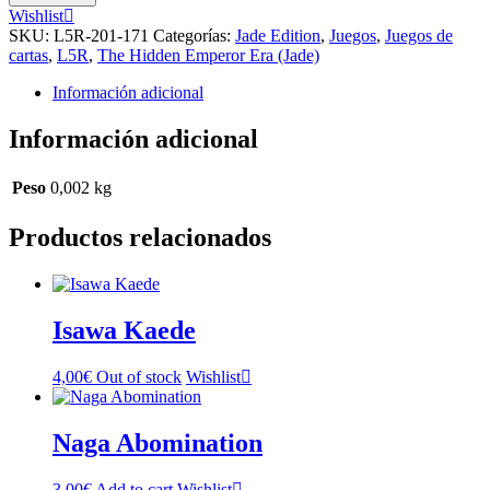
cantidad
Wishlist
SKU:
L5R-201-171
Categorías:
Jade Edition
,
Juegos
,
Juegos de
cartas
,
L5R
,
The Hidden Emperor Era (Jade)
Información adicional
Información adicional
Peso
0,002 kg
Productos relacionados
Isawa Kaede
4,00
€
Out of stock
Wishlist
Naga Abomination
3,00
€
Add to cart
Wishlist