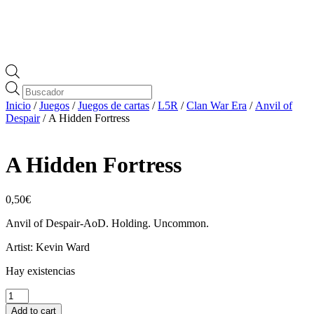
Búsqueda
de
Inicio
/
Juegos
/
Juegos de cartas
/
L5R
/
Clan War Era
/
Anvil of
productos
Despair
/ A Hidden Fortress
A Hidden Fortress
0,50
€
Anvil of Despair-AoD. Holding. Uncommon.
Artist: Kevin Ward
Hay existencias
A
Hidden
Add to cart