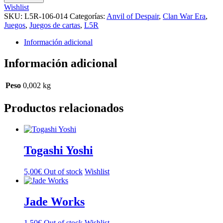
Fortress
Wishlist
cantidad
SKU:
L5R-106-014
Categorías:
Anvil of Despair
,
Clan War Era
,
Juegos
,
Juegos de cartas
,
L5R
Información adicional
Información adicional
Peso
0,002 kg
Productos relacionados
Togashi Yoshi
5,00
€
Out of stock
Wishlist
Jade Works
1,50
€
Out of stock
Wishlist