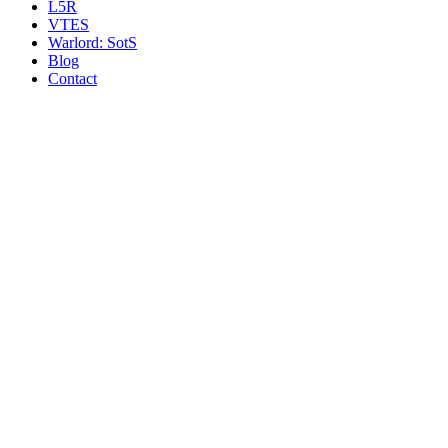
L5R
VTES
Warlord: SotS
Blog
Contact