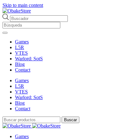
Skip to main content
Búsqueda
de
productos
Games
L5R
VTES
Warlord: SotS
Blog
Contact
Games
L5R
VTES
Warlord: SotS
Blog
Contact
Buscar
Buscar
por:
Games